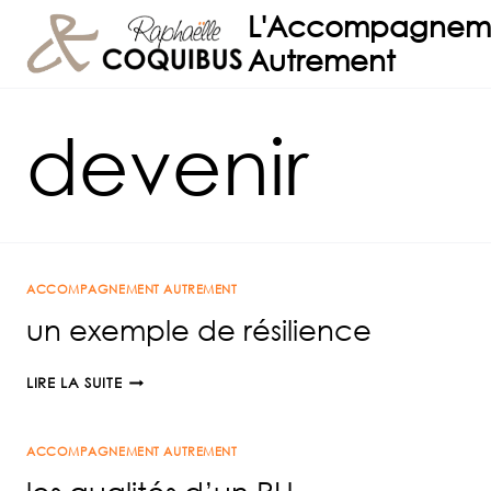
Aller
L'Accompagnem
au
Autrement
contenu
devenir
ACCOMPAGNEMENT AUTREMENT
un exemple de résilience
UN
LIRE LA SUITE
EXEMPLE
DE
ACCOMPAGNEMENT AUTREMENT
RÉSILIENCE