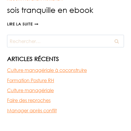
‘SOIS
sois tranquille en ebook
TRANQUILLE’
SOIS
LIRE LA SUITE
TRANQUILLE
EN
Rechercher :
EBOOK
ARTICLES RÉCENTS
Culture managériale à coconstruire
Formation Posture RH
Culture managériale
Faire des reproches
Manager après conflit