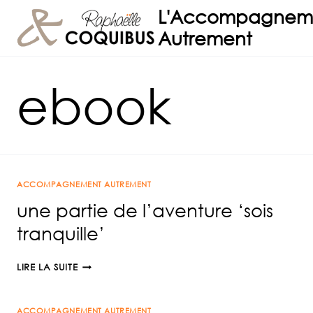
Aller
L'Accompagnem
au
Autrement
contenu
ebook
ACCOMPAGNEMENT AUTREMENT
une partie de l’aventure ‘sois
tranquille’
UNE
LIRE LA SUITE
PARTIE
DE
ACCOMPAGNEMENT AUTREMENT
L’AVENTURE