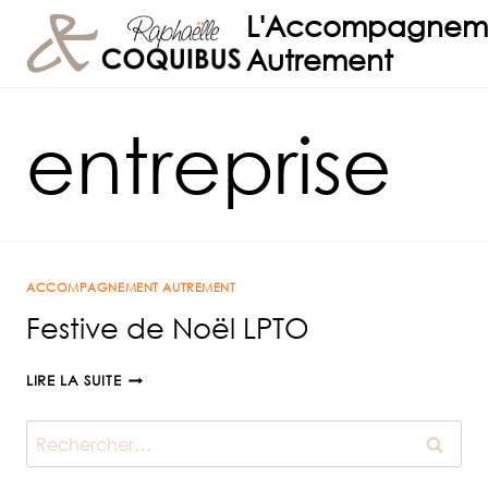
Aller
L'Accompagnem
au
Autrement
contenu
entreprise
ACCOMPAGNEMENT AUTREMENT
Festive de Noël LPTO
FESTIVE
LIRE LA SUITE
DE
NOËL
Rechercher :
LPTO