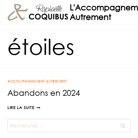
Aller
L'Accompagnem
au
Autrement
contenu
étoiles
ACCOMPAGNEMENT AUTREMENT
Abandons en 2024
ABANDONS
LIRE LA SUITE
EN
2024
Rechercher :