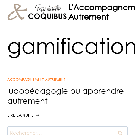
Aller
L'Accompagnem
au
Autrement
contenu
gamificatio
ACCOMPAGNEMENT AUTREMENT
ludopédagogie ou apprendre
autrement
LUDOPÉDAGOGIE
LIRE LA SUITE
OU
APPRENDRE
Rechercher :
AUTREMENT