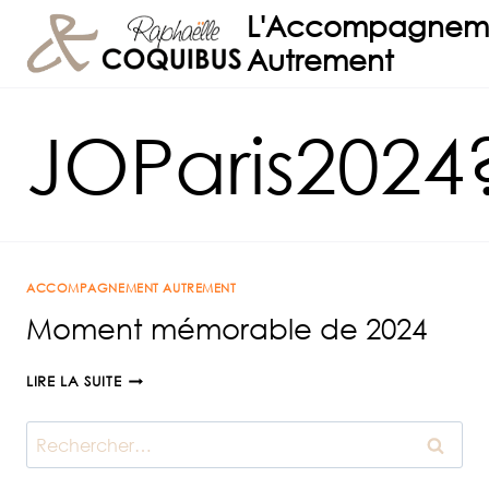
Aller
L'Accompagnem
au
Autrement
contenu
JOParis2024
ACCOMPAGNEMENT AUTREMENT
Moment mémorable de 2024
MOMENT
LIRE LA SUITE
MÉMORABLE
DE
Rechercher :
2024