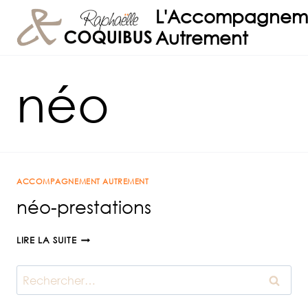
Aller
L'Accompagnem
au
Autrement
contenu
néo
ACCOMPAGNEMENT AUTREMENT
néo-prestations
NÉO-
LIRE LA SUITE
PRESTATIONS
Rechercher :