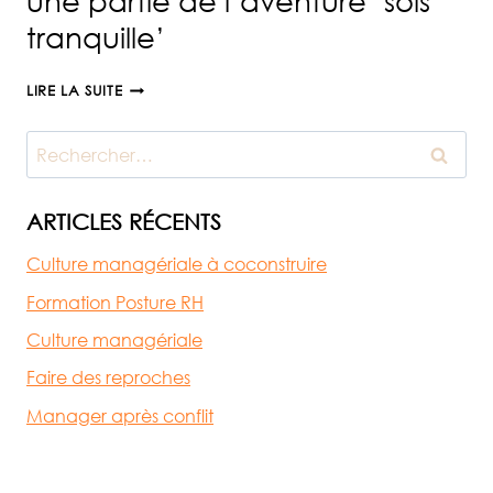
une partie de l’aventure ‘sois
tranquille’
UNE
LIRE LA SUITE
PARTIE
DE
Rechercher :
L’AVENTURE
‘SOIS
TRANQUILLE’
ARTICLES RÉCENTS
Culture managériale à coconstruire
Formation Posture RH
Culture managériale
Faire des reproches
Manager après conflit