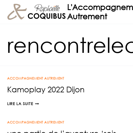
Aller
L'Accompagnem
au
Autrement
contenu
rencontrele
ACCOMPAGNEMENT AUTREMENT
Kamoplay 2022 Dijon
KAMOPLAY
LIRE LA SUITE
2022
DIJON
ACCOMPAGNEMENT AUTREMENT