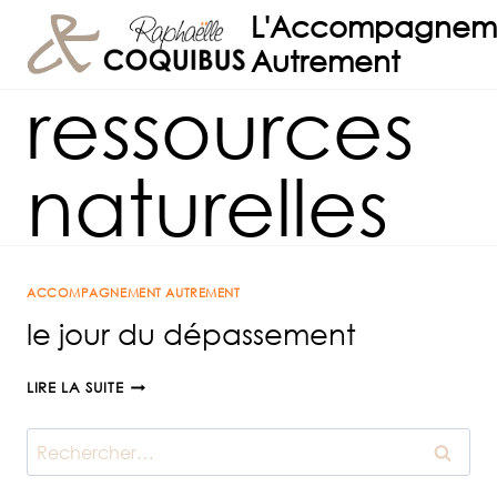
Aller
L'Accompagnem
au
Autrement
contenu
ressources
naturelles
ACCOMPAGNEMENT AUTREMENT
le jour du dépassement
LE
LIRE LA SUITE
JOUR
DU
Rechercher :
DÉPASSEMENT