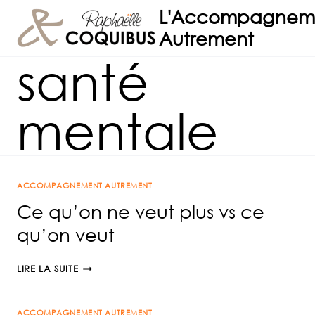
Aller
L'Accompagnem
au
Autrement
contenu
santé
mentale
ACCOMPAGNEMENT AUTREMENT
Ce qu’on ne veut plus vs ce
qu’on veut
CE
LIRE LA SUITE
QU’ON
NE
ACCOMPAGNEMENT AUTREMENT
VEUT