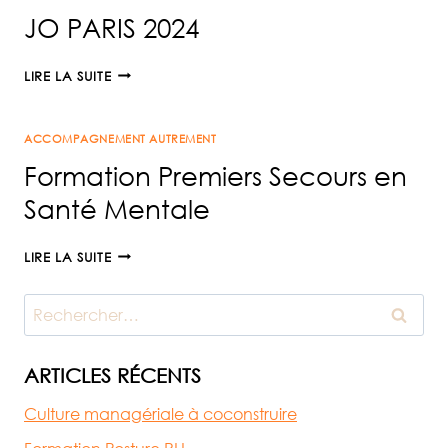
JO PARIS 2024
JO
LIRE LA SUITE
PARIS
2024
ACCOMPAGNEMENT AUTREMENT
Formation Premiers Secours en
Santé Mentale
FORMATION
LIRE LA SUITE
PREMIERS
SECOURS
Rechercher :
EN
SANTÉ
MENTALE
ARTICLES RÉCENTS
Culture managériale à coconstruire