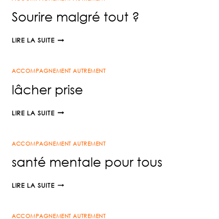
PLUS
Sourire malgré tout ?
VS
CE
SOURIRE
LIRE LA SUITE
QU’ON
MALGRÉ
VEUT
TOUT
ACCOMPAGNEMENT AUTREMENT
?
lâcher prise
LÂCHER
LIRE LA SUITE
PRISE
ACCOMPAGNEMENT AUTREMENT
santé mentale pour tous
SANTÉ
LIRE LA SUITE
MENTALE
POUR
ACCOMPAGNEMENT AUTREMENT
TOUS