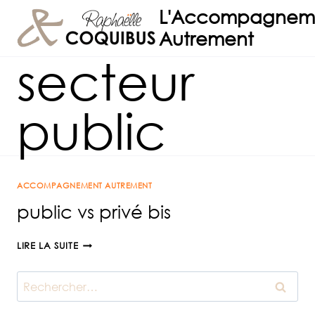
Aller
L'Accompagnem
au
Autrement
contenu
secteur
public
ACCOMPAGNEMENT AUTREMENT
public vs privé bis
PUBLIC
LIRE LA SUITE
VS
PRIVÉ
Rechercher :
BIS