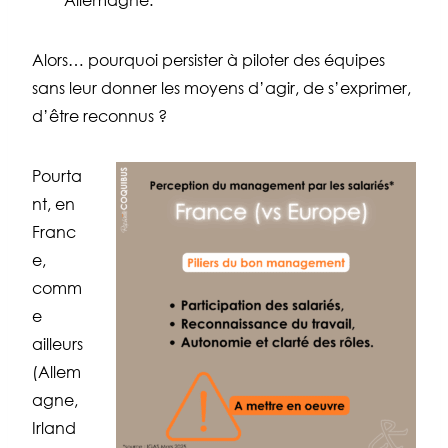
Allemagne.
Alors… pourquoi persister à piloter des équipes
sans leur donner les moyens d’agir, de s’exprimer,
d’être reconnus ?
Pourta
nt, en
Franc
e,
comm
e
ailleurs
(Allem
agne,
Irland