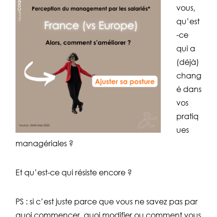
vous,
qu’est
-ce
qui a
(déjà)
chang
é dans
vos
pratiq
ues
managériales ?
Et qu’est-ce qui résiste encore ?
PS : si c’est juste parce que vous ne savez pas par
quoi commencer, quoi modifier ou comment vous