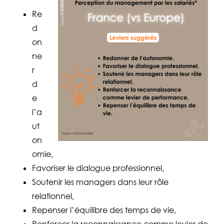
Re
d
on
ne
r
d
e
l’a
ut
on
omie,
Favoriser le dialogue professionnel,
Soutenir les managers dans leur rôle
relationnel,
Repenser l’équilibre des temps de vie,