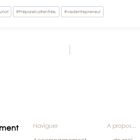
uriat
#
PréparerLaRentrée.
#
viedentrepreneur
Naviguer
A propos
...
ement