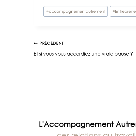
Étiquettes
#
accompagnementautrement
#
Entreprene
de
la
publication :
Navigation
PRÉCÉDENT
Et si vous vous accordiez une vraie pause ?
de
l’article
L'Accompagnement Autr
des relations au travail