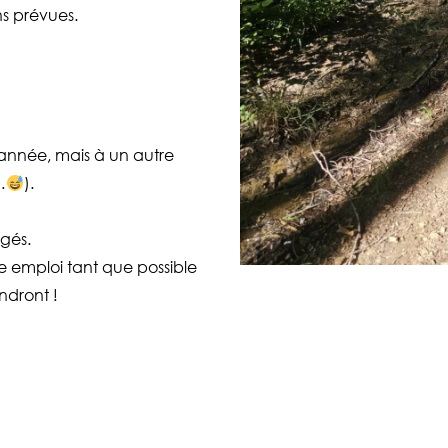
ns prévues.
année, mais à un autre
…
).
ngés.
re emploi tant que possible
ndront !