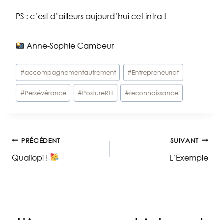
PS : c’est d’ailleurs aujourd’hui cet intra !
Anne-Sophie Cambeur
Étiquettes
#
accompagnementautrement
#
Entrepreneuriat
de
#
Persévérance
#
PostureRH
#
reconnaissance
la
publication :
Navigation
PRÉCÉDENT
SUIVANT
Qualiopi !
L’Exemple
de
l’article