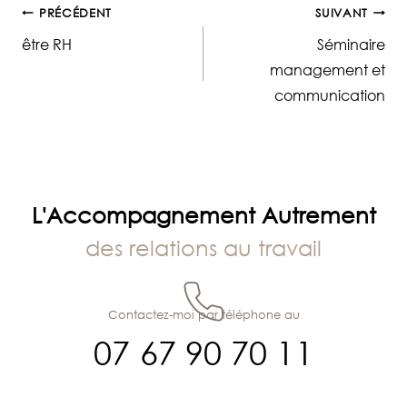
Navigation
PRÉCÉDENT
SUIVANT
être RH
Séminaire
de
management et
communication
l’article
L'Accompagnement Autrement
des relations au travail
Contactez-moi par téléphone au
07 67 90 70 11