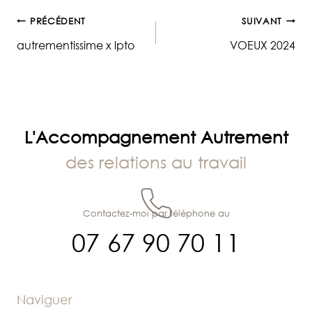
Navigation
PRÉCÉDENT
SUIVANT
autrementissime x lpto
VOEUX 2024
de
l’article
L'Accompagnement Autrement
des relations au travail
Contactez-moi par téléphone au
07 67 90 70 11
Naviguer