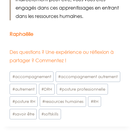
engagés dans ces apprentissages en entrant
dans les ressources humaines.
Raphaëlle
Des questions ? Une expérience ou réflexion à
partager ? Commentez !
Étiquettes
#
accompagnement
#
accompagnement autrement
de
#
autrement
#
DRH
#
posture professionnelle
la
publication :
#
posture RH
#
ressources humaines
#
RH
#
savoir être
#
softskills