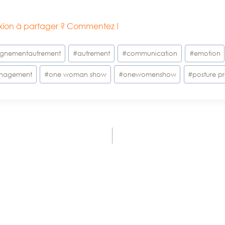
lexion à partager ? Commentez !
gnementautrement
#
autrement
#
communication
#
emotion
nagement
#
one woman show
#
onewomenshow
#
posture pr