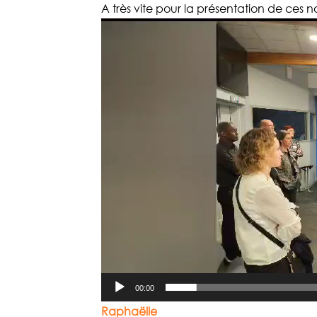
A très vite pour la présentation de ces no
L
e
c
t
e
u
r
v
i
d
é
o
00:00
Raphaëlle