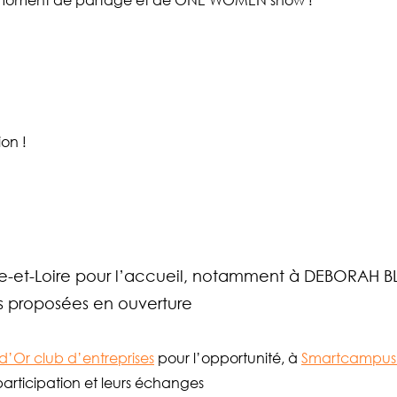
 moment de partage et de ONE WOMEN show !
ion !
-et-Loire pour l’accueil, notamment à DEBORAH BLI
ns proposées en ouverture
 d’Or club d’entreprises
pour l’opportunité, à
Smartcampus
participation et leurs échanges