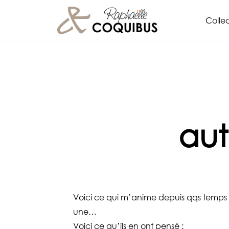
Aller
Collec
au
contenu
aut
Voici ce qui m’anime depuis qqs temps : l
une…
Voici ce qu’ils en ont pensé :