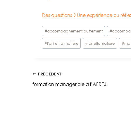
Des questions ? Une expérience ou réf
Étiquettes
#
accompagnement autrement
#
accompa
de
#
l'art et la matière
#
lartetlamatiere
#
ma
la
publication :
Navigation
PRÉCÉDENT
formation managériale à l’AFREJ
de
l’article