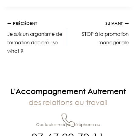
Navigation
PRÉCÉDENT
SUIVANT
Je suis un organisme de
STOP à la promotion
de
formation déclaré : so
managériale
what ?
l’article
L'Accompagnement Autrement
des relations au travail
Contactez-moi par téléphone au