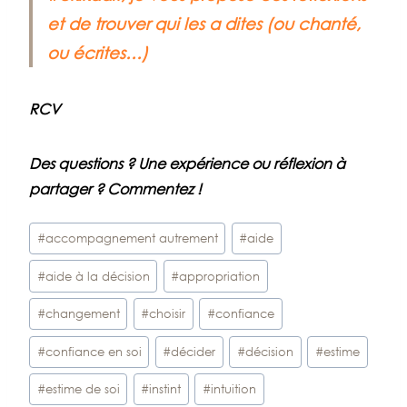
et de trouver qui les a dites (ou chanté,
ou écrites…)
RCV
Des questions ? Une expérience ou réflexion à
partager ? Commentez !
Étiquettes
#
accompagnement autrement
#
aide
de
#
aide à la décision
#
appropriation
la
publication :
#
changement
#
choisir
#
confiance
#
confiance en soi
#
décider
#
décision
#
estime
#
estime de soi
#
instint
#
intuition