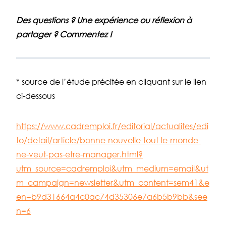
Des questions ? Une expérience ou réflexion à
partager ? Commentez !
* source de l’étude précitée en cliquant sur le lien
ci-dessous
https://www.cadremploi.fr/editorial/actualites/edi
to/detail/article/bonne-nouvelle-tout-le-monde-
ne-veut-pas-etre-manager.html?
utm_source=cadremploi&utm_medium=email&ut
m_campaign=newsletter&utm_content=sem41&e
en=b9d31664a4c0ac74d35306e7a6b5b9bb&see
n=6