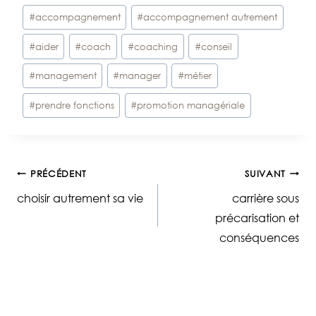
Étiquettes
#
accompagnement
#
accompagnement autrement
de
#
aider
#
coach
#
coaching
#
conseil
la
publication :
#
management
#
manager
#
métier
#
prendre fonctions
#
promotion managériale
Navigation
PRÉCÉDENT
SUIVANT
choisir autrement sa vie
carrière sous
de
précarisation et
conséquences
l’article