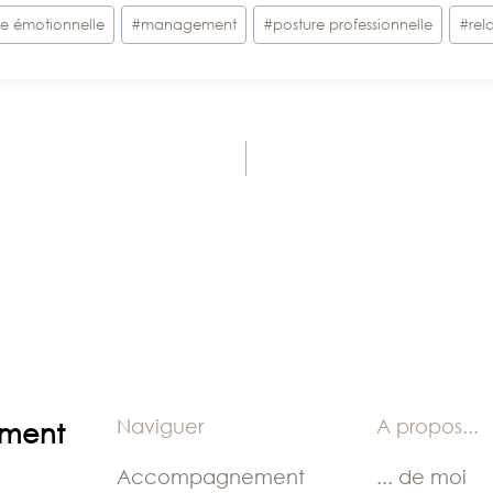
ce émotionnelle
#
management
#
posture professionnelle
#
rel
Naviguer
A propos
...
ement
Accompagnement
... de moi