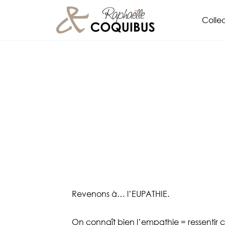
Aller
Collec
au
contenu
Revenons à… l’EUPATHIE.
On connaît bien l’empathie = ressentir c