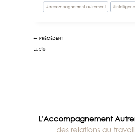
Étiquettes
#
accompagnement autrement
#
intelligen
de
la
publication :
Navigation
PRÉCÉDENT
Lucie
de
l’article
L'Accompagnement Autr
des relations au travail