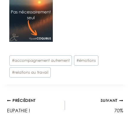
Étiquettes
#
accompagnement autrement
#
émotions
de
#
relations au travail
la
publication :
Navigation
PRÉCÉDENT
SUIVANT
EUPATHIE !
70%
de