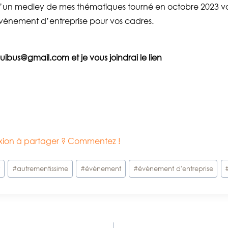
d’un medley de mes thématiques tourné en octobre 2023 v
vènement d’entreprise pour vos cadres.
ibus@gmail.com et je vous joindrai le lien
lexion à partager ? Commentez !
t
#
autrementissime
#
évènement
#
évènement d'entreprise