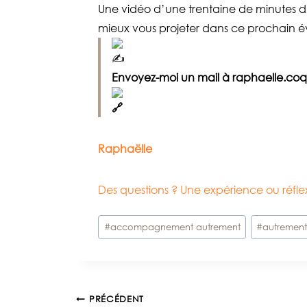
Une vidéo d’une trentaine de minutes 
mieux vous projeter dans ce prochain é
Envoyez-moi un mail à raphaelle.coqu
Raphaëlle
Des questions ? Une expérience ou réf
Étiquettes
#
accompagnement autrement
#
autremen
de
la
publication :
PRÉCÉDENT