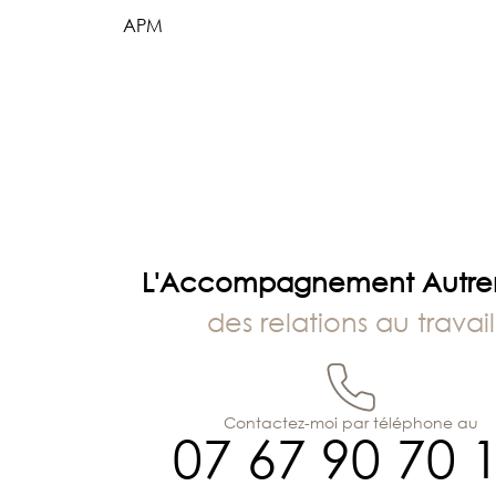
Navigation
APM
de
l’article
L'Accompagnement Autr
des relations au travail
Contactez-moi par téléphone au
07 67 90 70 