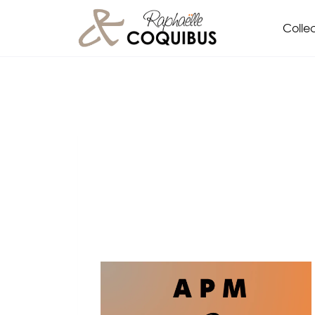
Aller
Collec
au
contenu