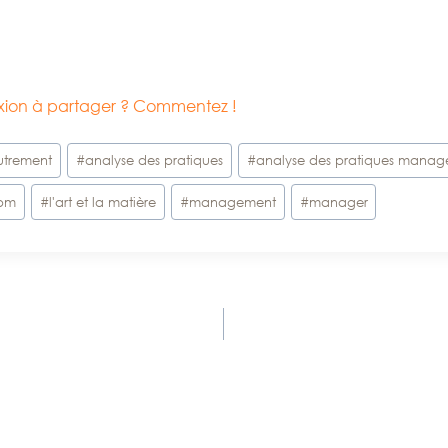
lexion à partager ? Commentez !
trement
#
analyse des pratiques
#
analyse des pratiques managé
pm
#
l'art et la matière
#
management
#
manager