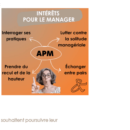
:
.
 souhaitent poursuivre leur