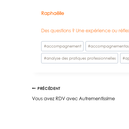
Raphaëlle
Des questions ? Une expérience ou réf
Étiquettes
#
accompagnement
#
accompagnementau
de
#
analyse des pratiques professionnelles
#
a
la
publication :
Navigation
PRÉCÉDENT
Vous avez RDV avec Autrementissime
de
l’article