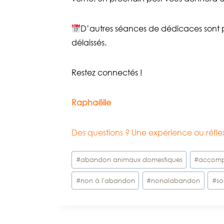
D’autres séances de dédicaces sont 
délaissés.
Restez connectés !
Raphaëlle
Des questions ? Une expérience ou réf
Étiquettes
#
abandon animaux domestiques
#
accomp
de
#
non à l'abandon
#
nonalabandon
#
so
la
publication :