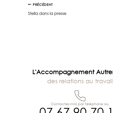
Navigation
PRÉCÉDENT
Stella dans la presse
de
l’article
L'Accompagnement Autr
des relations au travail
Contactez-moi par téléphone au
07 67 90 70 