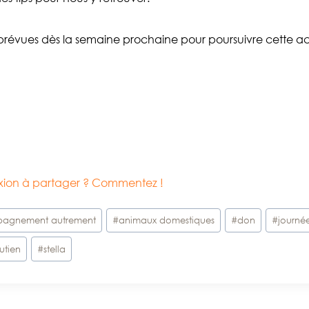
prévues dès la semaine prochaine pour poursuivre cette a
lexion à partager ? Commentez !
agnement autrement
#
animaux domestiques
#
don
#
journé
utien
#
stella