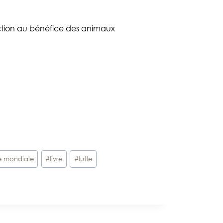
ction au bénéfice des animaux
e mondiale
#
livre
#
lutte