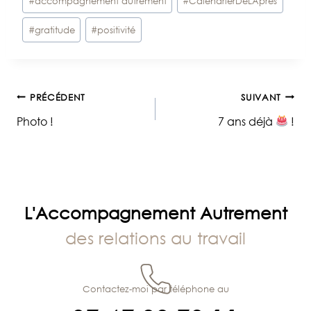
#
accompagnement autrement
#
CalendrierDeLAprès
de
#
gratitude
#
positivité
la
publication :
Navigation
PRÉCÉDENT
SUIVANT
Photo !
7 ans déjà
!
de
l’article
L'Accompagnement Autrement
des relations au travail
Contactez-moi par téléphone au