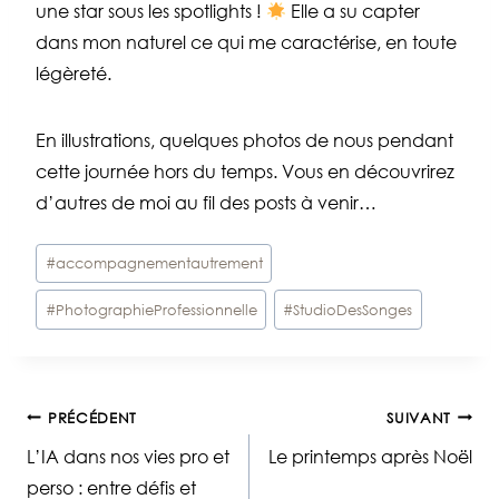
une star sous les spotlights !
Elle a su capter
dans mon naturel ce qui me caractérise, en toute
légèreté.
En illustrations, quelques photos de nous pendant
cette journée hors du temps. Vous en découvrirez
d’autres de moi au fil des posts à venir…
Étiquettes
#
accompagnementautrement
de
#
PhotographieProfessionnelle
#
StudioDesSonges
la
publication :
Navigation
PRÉCÉDENT
SUIVANT
L’IA dans nos vies pro et
Le printemps après Noël
de
perso : entre défis et