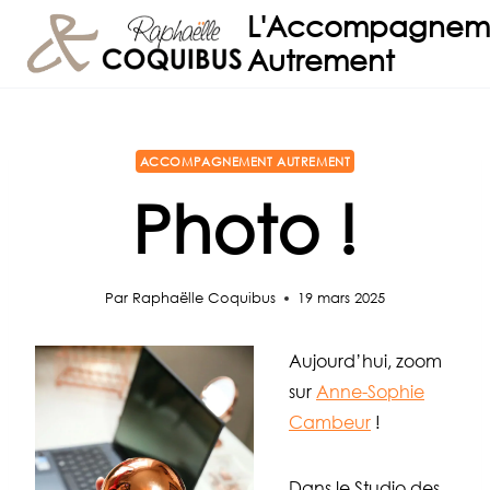
Aller
L'Accompagnem
au
Autrement
contenu
ACCOMPAGNEMENT AUTREMENT
Photo !
Par
Raphaëlle Coquibus
19 mars 2025
Aujourd’hui, zoom
sur
Anne-Sophie
Cambeur
!
Dans le Studio des