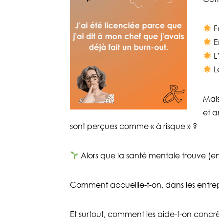
F
E
L
L
Mais
et a
sont perçues comme « à risque » ?
Alors que la santé mentale trouve (enf
Comment accueille-t-on, dans les entre
Et surtout, comment les aide-t-on concrè