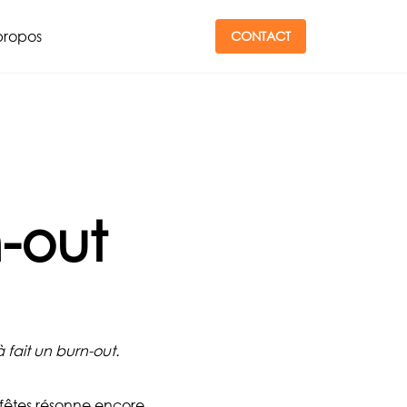
propos
CONTACT
-out
 fait un burn-out.
êtes résonne encore.