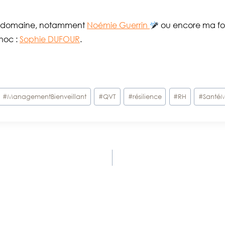
 du domaine, notamment
Noémie Guerrin
ou encore ma fo
hoc :
Sophie DUFOUR
.
#
ManagementBienveillant
#
QVT
#
résilience
#
RH
#
SantéM