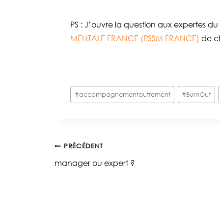
PS : J’ouvre la question aux expertes
MENTALE FRANCE (PSSM FRANCE)
de c
Étiquettes
#
accompagnementautrement
#
BurnOut
de
la
publication :
Navigation
PRÉCÉDENT
manager ou expert ?
de
l’article