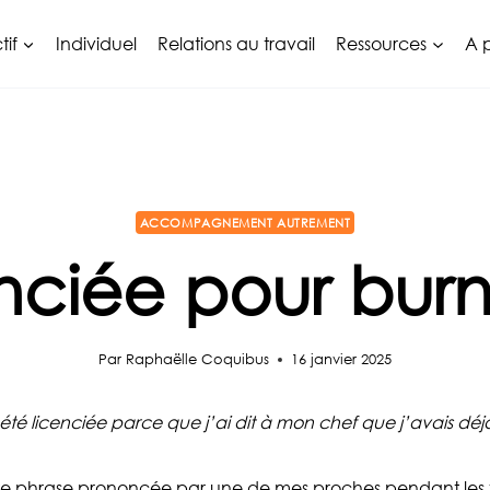
tif
Individuel
Relations au travail
Ressources
A 
ACCOMPAGNEMENT AUTREMENT
enciée pour burn
Par
Raphaëlle Coquibus
16 janvier 2025
 été licenciée parce que j’ai dit à mon chef que j’avais déjà
e phrase prononcée par une de mes proches pendant les f