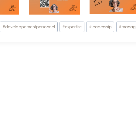
#
developpementpersonnel
#
expertise
#
leadership
#
manag