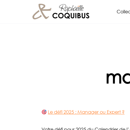
Aller
Collec
au
contenu
ma
Le défi 2025 : Manager ou Expert ?
Votre défi pour 2025 du Calendrier de l’