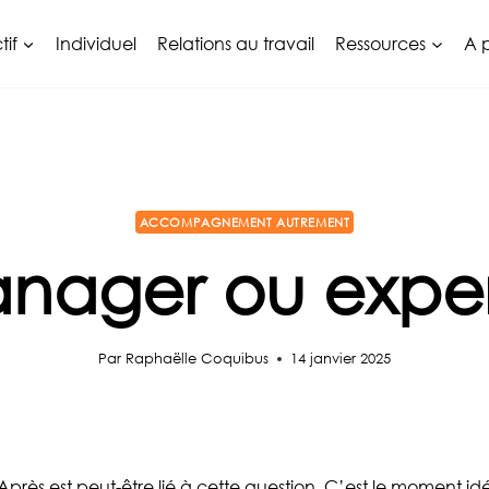
tif
Individuel
Relations au travail
Ressources
A 
ACCOMPAGNEMENT AUTREMENT
nager ou exper
Par
Raphaëlle Coquibus
14 janvier 2025
Après est peut-être lié à cette question. C’est le moment idé