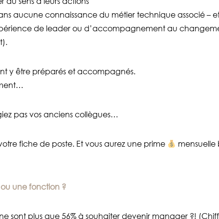
 du sens à leurs actions
sans aucune connaissance du métier technique associé – et 
expérience de leader ou d’accompagnement au changeme
).
tant y être préparés et accompagnés.
ement…
iez pas vos anciens collègues…
otre fiche de poste. Et vous aurez une prime
mensuelle b
 ou une fonction ?
 ne sont plus que 56% à souhaiter devenir manager ?! (Chif