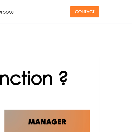
propos
CONTACT
nction ?