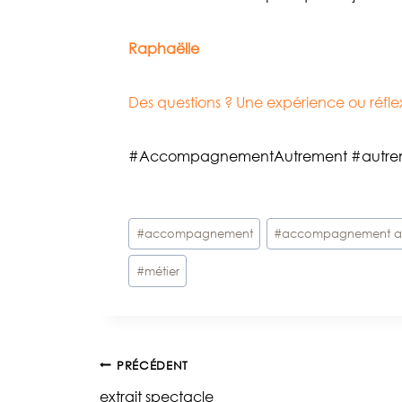
Raphaëlle
Des questions ? Une expérience ou réf
#AccompagnementAutrement #autre
Étiquettes
#
accompagnement
#
accompagnement a
de
#
métier
la
publication :
Navigation
PRÉCÉDENT
extrait spectacle