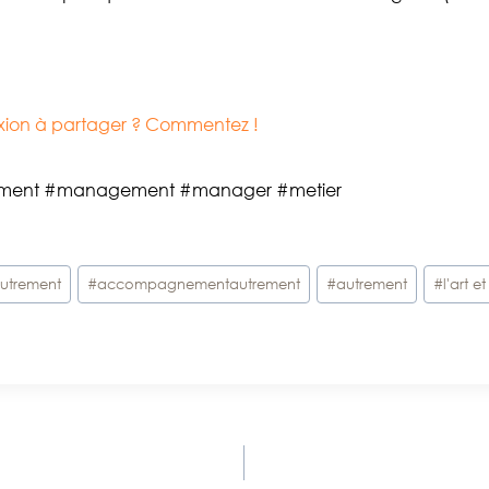
lexion à partager ? Commentez !
ment #management #manager #metier
utrement
#
accompagnementautrement
#
autrement
#
l'art e