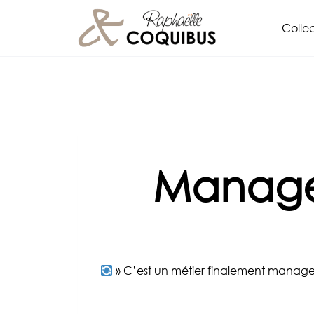
Aller
Collec
au
contenu
Manager
» C’est un métier finalement manag