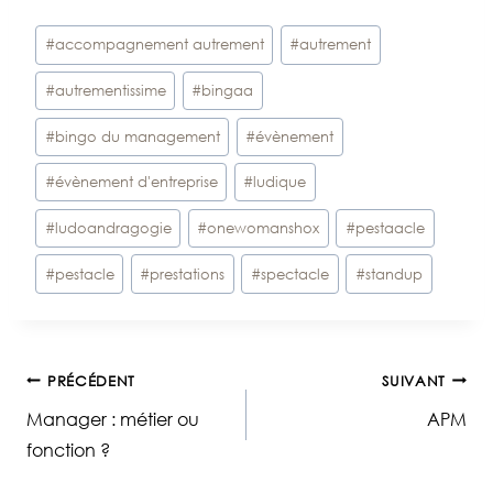
Étiquettes
#
accompagnement autrement
#
autrement
de
#
autrementissime
#
bingaa
la
publication :
#
bingo du management
#
évènement
#
évènement d'entreprise
#
ludique
#
ludoandragogie
#
onewomanshox
#
pestaacle
#
pestacle
#
prestations
#
spectacle
#
standup
Navigation
PRÉCÉDENT
SUIVANT
Manager : métier ou
APM
de
fonction ?