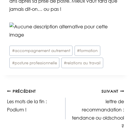
ans après sa prise de poste. Mieux vaut tard que
jamais dit-on… ou pas !
Étiquettes
#
accompagnement autrement
#
formation
de
#
posture professionnelle
#
relations au travail
la
publication :
Navigation
PRÉCÉDENT
SUIVANT
Les mots de la fin :
lettre de
de
Podium !
recommandation :
tendance ou oldschool
l’article
?