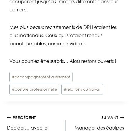
occuperont jusqu’à 5 métiers différents dans leur
carrière.
Mes plus beaux recrutements de DRH étaient les
plus inattendus. Ceux qui s’étaient rendus
incontournables, comme évidents.
Vous pourriez être surpris… Alors restons ouverts !
Étiquettes
#
accompagnement autrement
de
#
posture professionnelle
#
relations au travail
la
publication :
Navigation
PRÉCÉDENT
SUIVANT
Décider… avec le
Manager des équipes