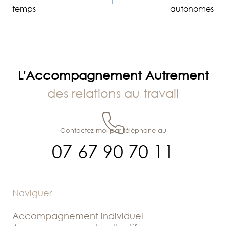
de
temps
autonomes
l’article
L'Accompagnement Autrement
des relations au travail
Contactez-moi par téléphone au
07 67 90 70 11
Naviguer
Accompagnement individuel