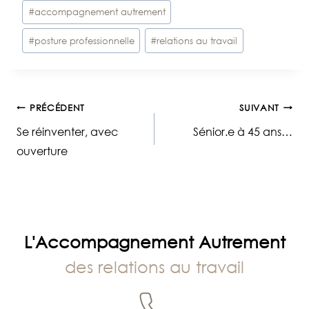
Étiquettes
#
accompagnement autrement
de
#
posture professionnelle
#
relations au travail
la
publication :
Navigation
PRÉCÉDENT
SUIVANT
Se réinventer, avec
Sénior.e à 45 ans…
de
ouverture
l’article
L'Accompagnement Autrement
des relations au travail