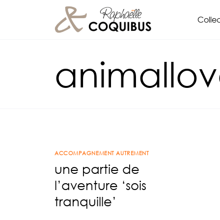
Aller
Collec
au
contenu
animallov
ACCOMPAGNEMENT AUTREMENT
une partie de
l’aventure ‘sois
tranquille’