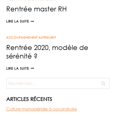
DE
Rentrée master RH
PROXIMITÉ
RENTRÉE
LIRE LA SUITE
MASTER
RH
ACCOMPAGNEMENT AUTREMENT
Rentrée 2020, modèle de
sérénité ?
RENTRÉE
LIRE LA SUITE
2020,
MODÈLE
Rechercher :
DE
SÉRÉNITÉ
?
ARTICLES RÉCENTS
Culture managériale à coconstruire