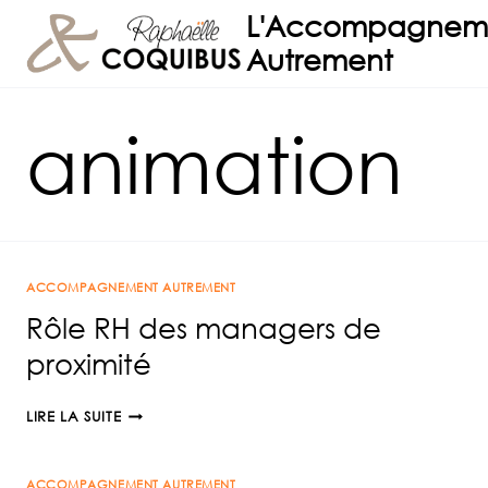
Aller
L'Accompagnem
au
Autrement
contenu
animation
ACCOMPAGNEMENT AUTREMENT
Rôle RH des managers de
proximité
RÔLE
LIRE LA SUITE
RH
DES
ACCOMPAGNEMENT AUTREMENT
MANAGERS