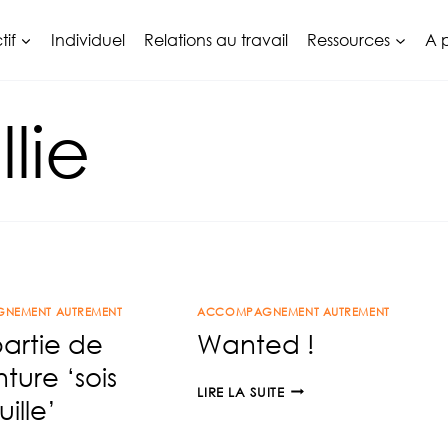
tif
Individuel
Relations au travail
Ressources
A 
lie
NEMENT AUTREMENT
ACCOMPAGNEMENT AUTREMENT
artie de
Wanted !
nture ‘sois
WANTED
LIRE LA SUITE
ille’
!