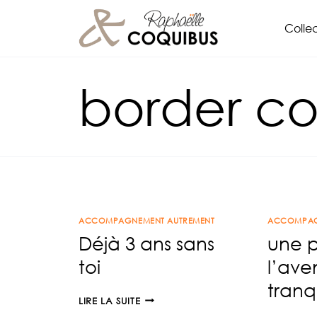
Aller
Collec
au
contenu
border col
ACCOMPAGNEMENT AUTREMENT
ACCOMPAG
Déjà 3 ans sans
une p
toi
l’ave
tranqu
DÉJÀ
LIRE LA SUITE
3