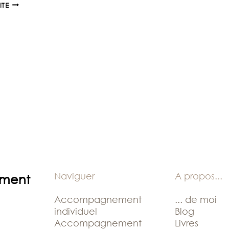
UNE
ITE
PARTIE
DE
L’AVENTURE
‘SOIS
TRANQUILLE’
Naviguer
A propos
...
ement
Accompagnement
... de moi
individuel
Blog
Accompagnement
Livres