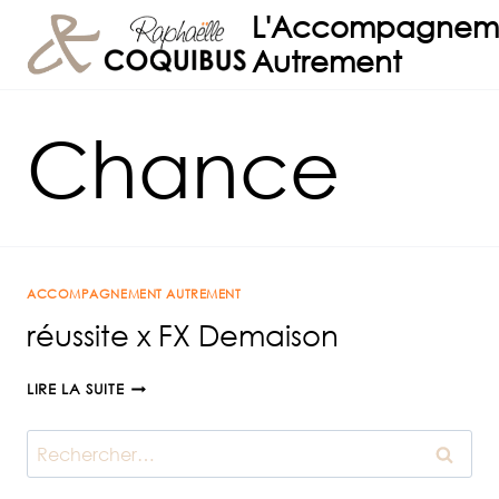
Aller
L'Accompagnem
au
Autrement
contenu
Chance
ACCOMPAGNEMENT AUTREMENT
réussite x FX Demaison
RÉUSSITE
LIRE LA SUITE
X
FX
Rechercher :
DEMAISON