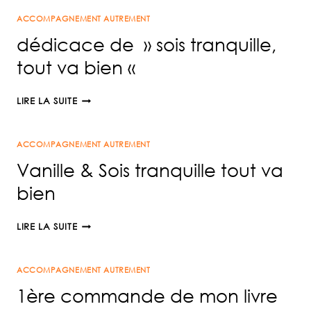
PRÉCOMMANDES
ACCOMPAGNEMENT AUTREMENT
E-
BOOK
dédicace de » sois tranquille,
!
tout va bien «
DÉDICACE
LIRE LA SUITE
DE
»
ACCOMPAGNEMENT AUTREMENT
SOIS
TRANQUILLE,
Vanille & Sois tranquille tout va
TOUT
bien
VA
BIEN
VANILLE
«
LIRE LA SUITE
&
SOIS
ACCOMPAGNEMENT AUTREMENT
TRANQUILLE
TOUT
1ère commande de mon livre
VA