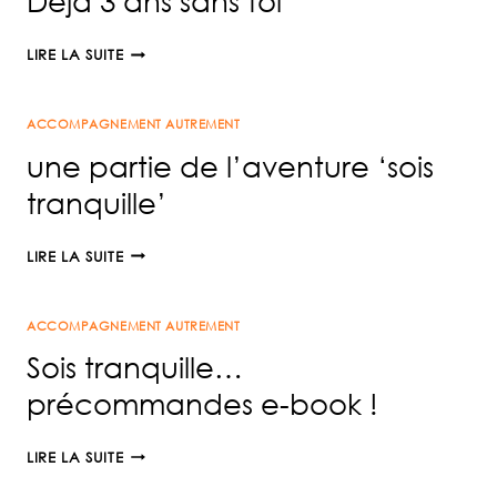
Déjà 3 ans sans toi
DÉJÀ
LIRE LA SUITE
3
ANS
ACCOMPAGNEMENT AUTREMENT
SANS
TOI
une partie de l’aventure ‘sois
tranquille’
UNE
LIRE LA SUITE
PARTIE
DE
ACCOMPAGNEMENT AUTREMENT
L’AVENTURE
‘SOIS
Sois tranquille…
TRANQUILLE’
précommandes e-book !
SOIS
LIRE LA SUITE
TRANQUILLE…