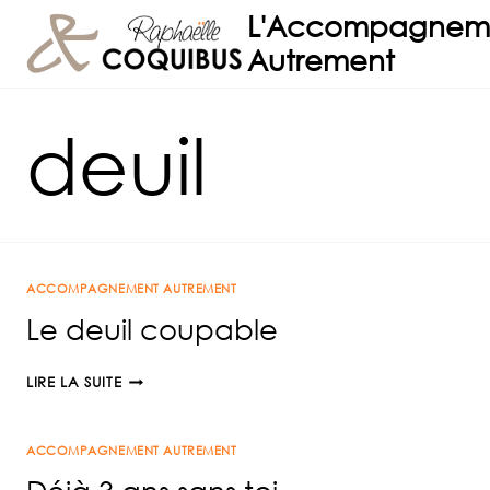
Aller
L'Accompagnem
au
Autrement
contenu
deuil
ACCOMPAGNEMENT AUTREMENT
Le deuil coupable
LE
LIRE LA SUITE
DEUIL
COUPABLE
ACCOMPAGNEMENT AUTREMENT