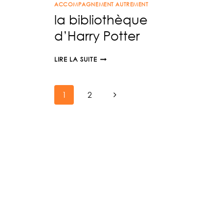
ACCOMPAGNEMENT AUTREMENT
la bibliothèque
d’Harry Potter
LA
LIRE LA SUITE
BIBLIOTHÈQUE
D’HARRY
Navigation
POTTER
Page
1
2
suivante
de
page