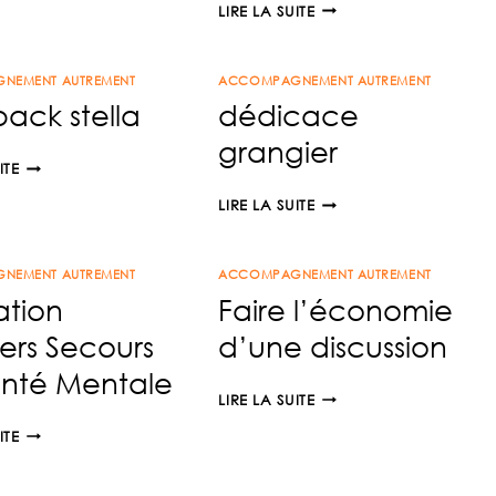
SALON
LIRE LA SUITE
DE
RH
VUE
&
RH
NEMENT AUTREMENT
ACCOMPAGNEMENT AUTREMENT
MANAGEMENT
DIJON
ack stella
dédicace
DIJON
2025
090925
grangier
FEEDBACK
ITE
STELLA
DÉDICACE
LIRE LA SUITE
GRANGIER
NEMENT AUTREMENT
ACCOMPAGNEMENT AUTREMENT
ation
Faire l’économie
ers Secours
d’une discussion
anté Mentale
FAIRE
LIRE LA SUITE
L’ÉCONOMIE
FORMATION
ITE
D’UNE
PREMIERS
DISCUSSION
SECOURS