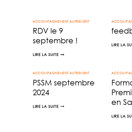
DATE
!
26/04/2026
ACCOMPAGNEMENT AUTREMENT
ACCOMPAG
RDV le 9
feedb
septembre !
LIRE LA SU
RDV
LIRE LA SUITE
LE
9
ACCOMPAGNEMENT AUTREMENT
SEPTEMBRE
ACCOMPAG
PSSM septembre
Form
!
2024
Premi
en S
PSSM
LIRE LA SUITE
SEPTEMBRE
LIRE LA SU
2024