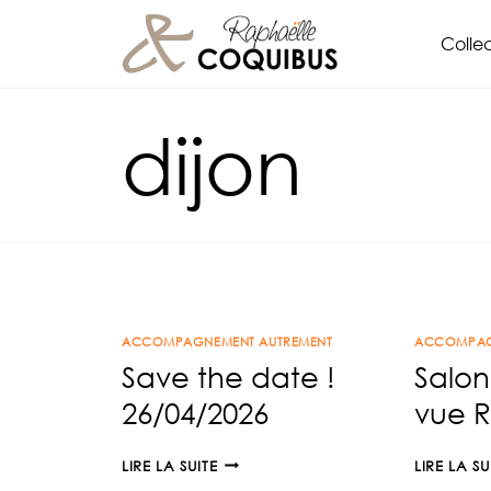
Aller
Collec
au
contenu
dijon
ACCOMPAGNEMENT AUTREMENT
ACCOMPAG
Save the date !
Salon
26/04/2026
vue R
SAVE
LIRE LA SUITE
LIRE LA SU
THE