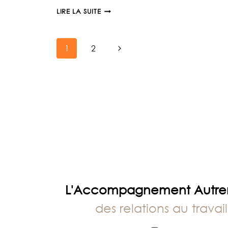
COURAGE
LIRE LA SUITE
Navigation
Page
1
2
suivante
de
page
L'Accompagnement Autr
des relations au travail