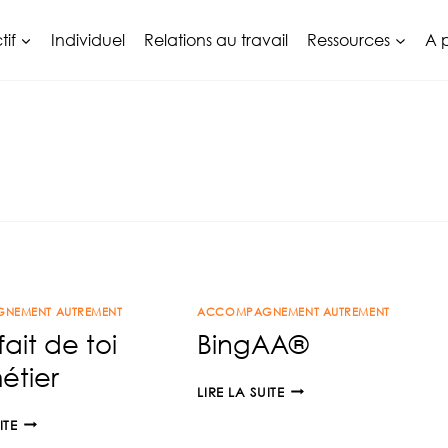
tif
Individuel
Relations au travail
Ressources
A 
NEMENT AUTREMENT
ACCOMPAGNEMENT AUTREMENT
fait de toi
BingAA®
étier
BINGAA®
LIRE LA SUITE
TU
ITE
AS