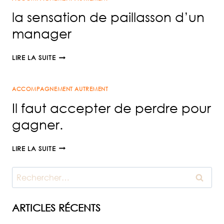
FORMATION
la sensation de paillasson d’un
manager
LA
LIRE LA SUITE
SENSATION
DE
ACCOMPAGNEMENT AUTREMENT
PAILLASSON
D’UN
Il faut accepter de perdre pour
MANAGER
gagner.
IL
LIRE LA SUITE
FAUT
ACCEPTER
Rechercher :
DE
PERDRE
POUR
ARTICLES RÉCENTS
GAGNER.