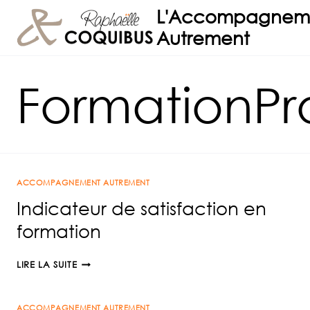
Aller
L'Accompagnem
au
Autrement
contenu
FormationPro
ACCOMPAGNEMENT AUTREMENT
Indicateur de satisfaction en
formation
INDICATEUR
LIRE LA SUITE
DE
SATISFACTION
ACCOMPAGNEMENT AUTREMENT
EN