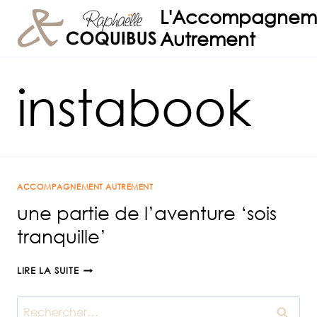
Aller
L'Accompagnem
au
Autrement
contenu
instabook
ACCOMPAGNEMENT AUTREMENT
une partie de l’aventure ‘sois
tranquille’
UNE
LIRE LA SUITE
PARTIE
DE
Rechercher :
L’AVENTURE