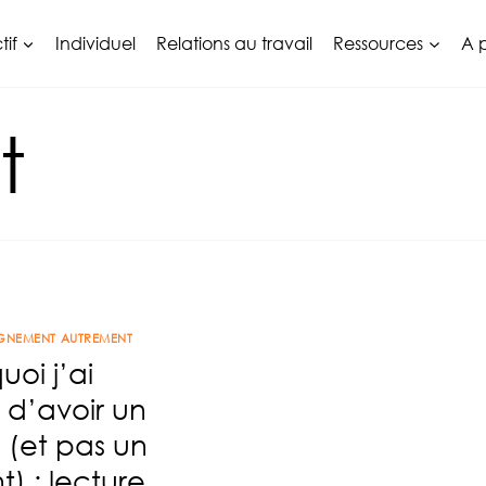
tif
Individuel
Relations au travail
Ressources
A 
t
NEMENT AUTREMENT
uoi j’ai
i d’avoir un
 (et pas un
t) : lecture