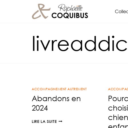
Aller
Collec
au
contenu
livreaddic
ACCOMPAGNEMENT AUTREMENT
ACCOMPAG
Abandons en
Pourq
2024
chois
chien
ABANDONS
LIRE LA SUITE
enfan
EN