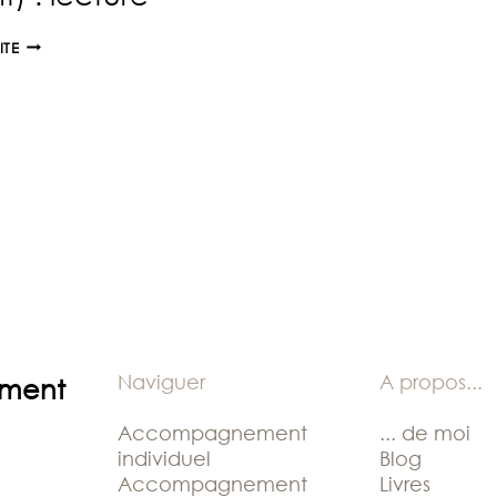
POURQUOI
ITE
J’AI
CHOISI
D’AVOIR
UN
CHIEN
(ET
PAS
UN
ENFANT)
:
LECTURE
Naviguer
A propos
...
ement
Accompagnement
... de moi
individuel
Blog
Accompagnement
Livres