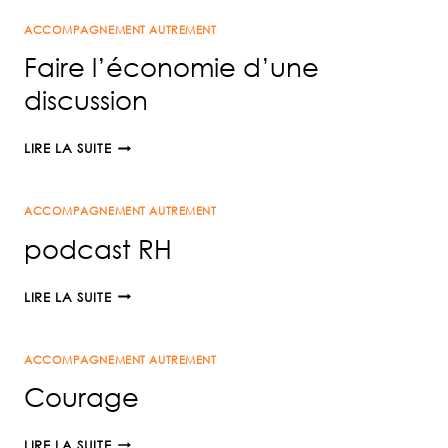
RH
ACCOMPAGNEMENT AUTREMENT
:
UNE
Faire l’économie d’une
CLÉ
discussion
POUR
MIEUX
FAIRE
ACCOMPAGNER
LIRE LA SUITE
L’ÉCONOMIE
ET
D’UNE
TRANSFORMER
ACCOMPAGNEMENT AUTREMENT
DISCUSSION
podcast RH
PODCAST
LIRE LA SUITE
RH
ACCOMPAGNEMENT AUTREMENT
Courage
COURAGE
LIRE LA SUITE