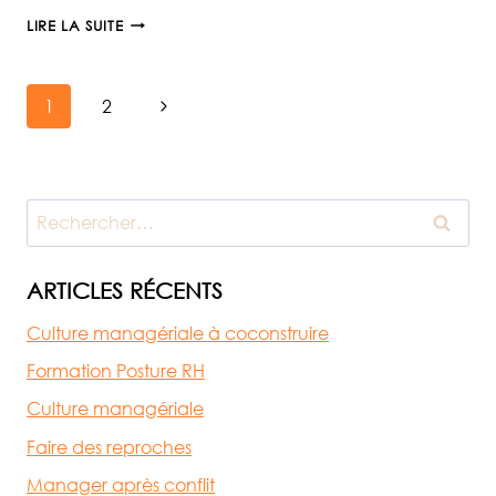
MONTAGNES
LIRE LA SUITE
OU
PIERRES
Navigation
?
Page
1
2
suivante
de
Rechercher :
page
ARTICLES RÉCENTS
Culture managériale à coconstruire
Formation Posture RH
Culture managériale
Faire des reproches
Manager après conflit