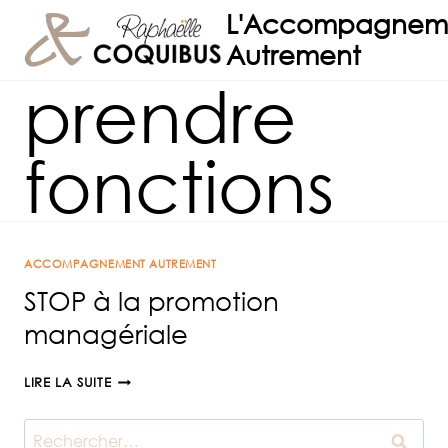
Aller
L'Accompagnem
au
Autrement
contenu
prendre
fonctions
ACCOMPAGNEMENT AUTREMENT
STOP à la promotion
managériale
STOP
LIRE LA SUITE
À
LA
Rechercher :
PROMOTION