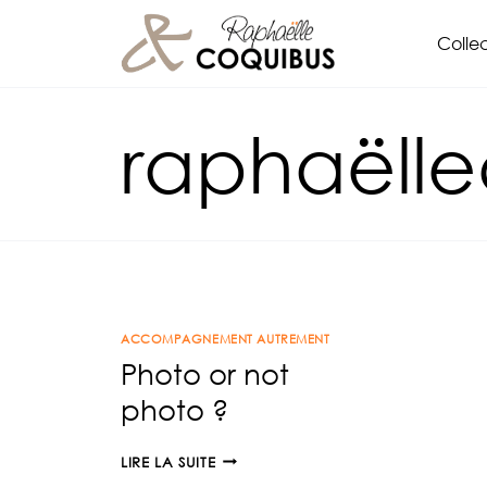
Aller
Collec
au
contenu
raphaëll
ACCOMPAGNEMENT AUTREMENT
Photo or not
photo ?
PHOTO
LIRE LA SUITE
OR