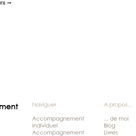
OCÉANE
ITE
&
SOIS
TRANQUILLE
TOUT
VA
BIEN
Naviguer
A propos
...
ement
Accompagnement
... de moi
individuel
Blog
Accompagnement
Livres