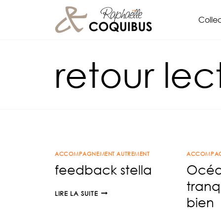
Aller
Collec
au
contenu
retour lec
ACCOMPAGNEMENT AUTREMENT
ACCOMPAG
feedback stella
Océa
tranq
FEEDBACK
LIRE LA SUITE
bien
STELLA