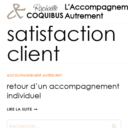
Aller
L'Accompagnem
au
Autrement
contenu
satisfaction
client
ACCOMPAGNEMENT AUTREMENT
retour d’un accompagnement
individuel
RETOUR
LIRE LA SUITE
D’UN
ACCOMPAGNEMENT
Rechercher :
INDIVIDUEL