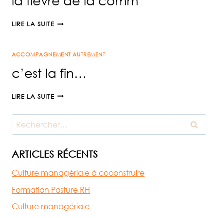
la fièvre de la comm’
LA
LIRE LA SUITE
FIÈVRE
DE
ACCOMPAGNEMENT AUTREMENT
LA
COMM’
c’est la fin…
C’EST
LIRE LA SUITE
LA
FIN…
Rechercher :
ARTICLES RÉCENTS
Culture managériale à coconstruire
Formation Posture RH
Culture managériale