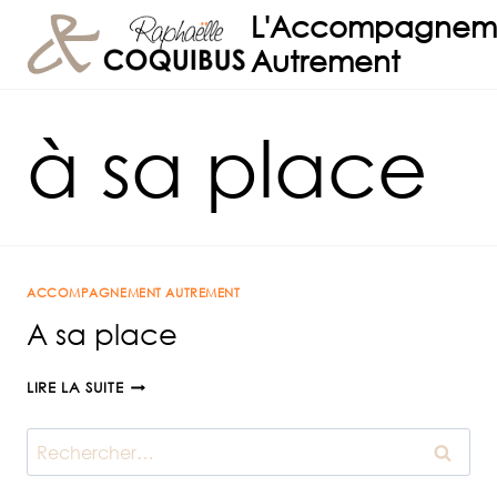
Aller
L'Accompagnem
au
Autrement
contenu
à sa place
ACCOMPAGNEMENT AUTREMENT
A sa place
A
LIRE LA SUITE
SA
PLACE
Rechercher :